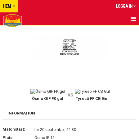
HEM
LOGGA IN
TYRESÖ FF
NYHETER
KALENDER
MATCHER
KONTAKT
vs
Ösmo GIF FK gul
Tyresö FF CB Gul
INFORMATION
Matchstart:
lör 20 september, 11:30
Plats:
Ösmo IP 11