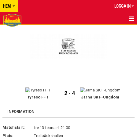
HEM
LOGGA IN
TYRESÖ FF
NYHETER
KALENDER
MATCHER
KONTAKT
2 - 4
Tyresö FF 1
Järna SK F-Ungdom
INFORMATION
Matchstart:
fre 13 februari, 21:00
Plats:
Trollbäckshallen