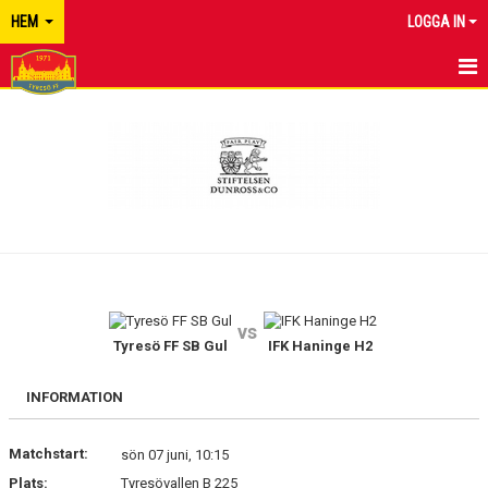
HEM
LOGGA IN
TYRESÖ FF
NYHETER
KALENDER
MATCHER
KONTAKT
vs
Tyresö FF SB Gul
IFK Haninge H2
INFORMATION
Matchstart:
sön 07 juni, 10:15
Plats:
Tyresövallen B 225