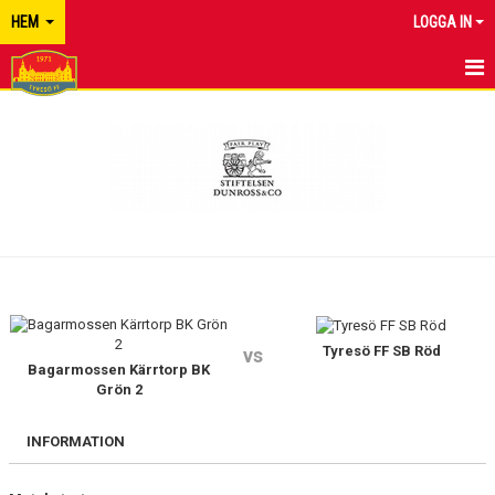
HEM
LOGGA IN
TYRESÖ FF
NYHETER
KALENDER
MATCHER
KONTAKT
Tyresö FF SB Röd
vs
Bagarmossen Kärrtorp BK
Grön 2
INFORMATION