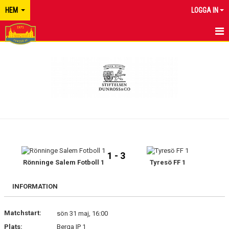
HEM
LOGGA IN
TYRESÖ FF
NYHETER
KALENDER
MATCHER
KONTAKT
1 - 3
Rönninge Salem Fotboll 1
Tyresö FF 1
INFORMATION
Matchstart:
sön 31 maj, 16:00
Plats:
Berga IP 1