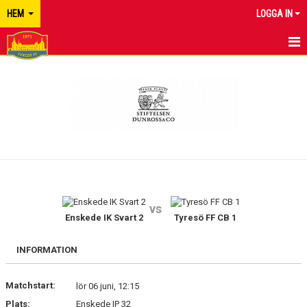
HEM
LOGGA IN
TYRESÖ FF
NYHETER
KALENDER
MATCHER
KONTAKT
vs
Enskede IK Svart 2
Tyresö FF CB 1
INFORMATION
Matchstart:
lör 06 juni, 12:15
Plats:
Enskede IP 32