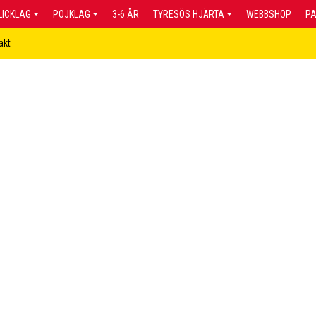
LICKLAG
POJKLAG
3-6 ÅR
TYRESÖS HJÄRTA
WEBBSHOP
P
akt