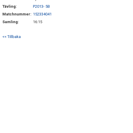
Tävling:
P2013- 5B
Matchnummer:
152334041
Samling:
16:15
<< Tillbaka