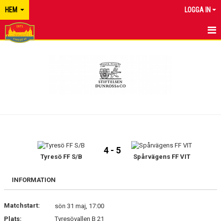
HEM
LOGGA IN
TYRESÖ FF
NYHETER
KALENDER
MATCHER
KONTAKT
4 - 5
Tyresö FF S/B
Spårvägens FF VIT
INFORMATION
Matchstart:
sön 31 maj, 17:00
Plats:
Tyresövallen B 21