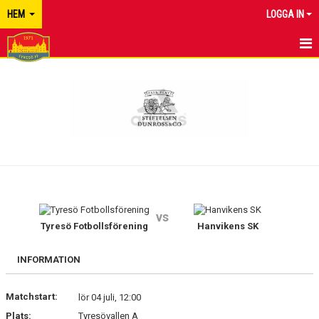
HEM
LOGGA IN
TYRESÖ FF
NYHETER
KALENDER
MATCHER
KONTAKT
vs
Tyresö Fotbollsförening
Hanvikens SK
INFORMATION
Matchstart:
lör 04 juli, 12:00
Plats:
Tyresövallen A