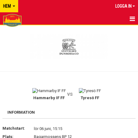
HEM
LOGGA IN
TYRESÖ FF
NYHETER
KALENDER
MATCHER
KONTAKT
vs
Hammarby IF FF
Tyresö FF
INFORMATION
Matchstart:
lör 06 juni, 15:15
Plats:
Bagarmossens BP 12