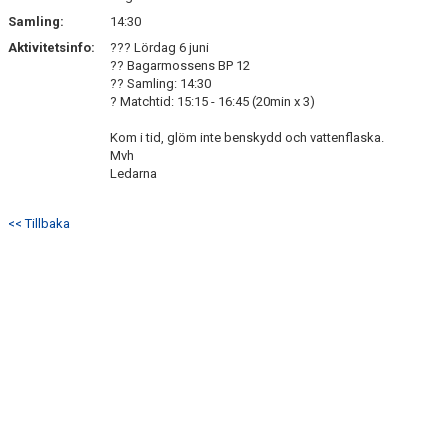
Samling:
14:30
Aktivitetsinfo:
??? Lördag 6 juni
?? Bagarmossens BP 12
?? Samling: 14:30
? Matchtid: 15:15 - 16:45 (20min x 3)
Kom i tid, glöm inte benskydd och vattenflaska.
Mvh
Ledarna
<< Tillbaka