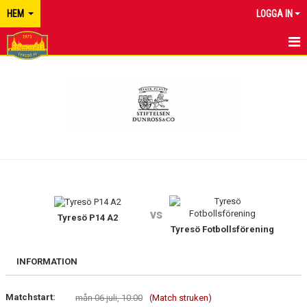
HEM
LOGGA IN
TYRESÖ FF
NYHETER
KALENDER
MATCHER
KONTAKT
vs
Tyresö P14 A2
Tyresö Fotbollsförening
INFORMATION
Matchstart:
mån 06 juli, 10:00
(Match struken)