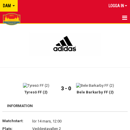
DAM
LOGGA IN
HEM
NYHETER
KALENDER
MATCHER
TRUPPEN
3 - 0
BILDGALLERI
Tyresö FF (2)
Bele Barkarby FF (2)
DOKUMENT
INFORMATION
KONTAKT
Matchstart:
lör 14 mars, 12:00
Plats:
Veddestavallen 2