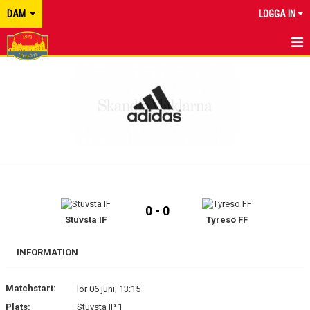
DAM
LOGGA IN
HEM
NYHETER
KALENDER
MATCHER
TRUPPEN
0 - 0
BILDGALLERI
Stuvsta IF
Tyresö FF
DOKUMENT
INFORMATION
KONTAKT
Matchstart:
lör 06 juni, 13:15
Plats:
Stuvsta IP 1