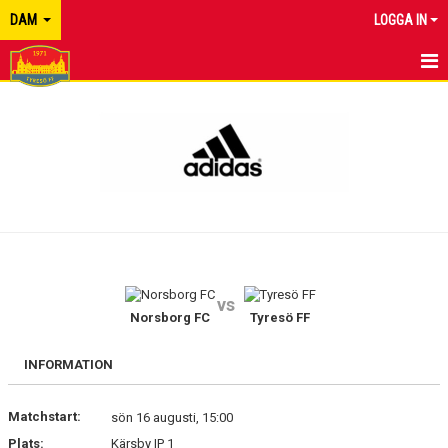
DAM
LOGGA IN
HEM
NYHETER
KALENDER
MATCHER
TRUPPEN
vs
BILDGALLERI
Norsborg FC
Tyresö FF
DOKUMENT
INFORMATION
KONTAKT
Matchstart:
sön 16 augusti, 15:00
Plats:
Kärsby IP 1