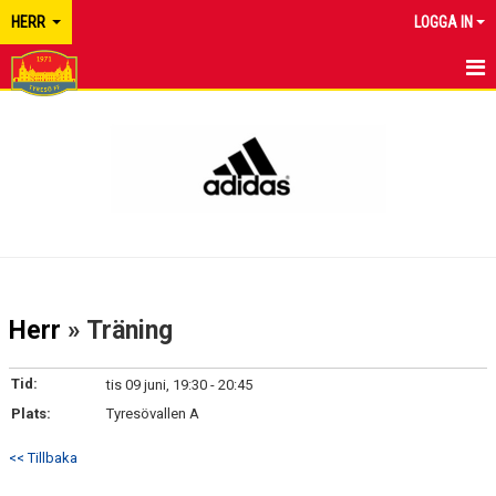
HERR
LOGGA IN
HEM
NYHETER
KALENDER
MATCHER
TRUPPEN
Herr
» Träning
BILDGALLERI
Tid:
tis 09 juni, 19:30 - 20:45
DOKUMENT
Plats:
Tyresövallen A
KONTAKT
<< Tillbaka