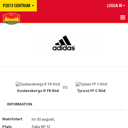
P2013 CENTRUM
LOGGA IN
HEM
NYHETER
KALENDER
MATCHER
TRUPPEN
vs
BILDGALLERI
Gustavsbergs IF FK Röd
Tyresö FF C Röd
DOKUMENT
INFORMATION
KONTAKT
Matchstart:
lör 30 augusti,
Plats:
Ösby BP 12