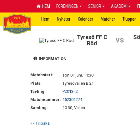
HEM
FÖRENINGEN
SENIOR
AKADEMI
F
Hem
Nyheter
Kalender
Matcher
Truppen
Tyresö FF C
Sö
vs
Röd
INFORMATION
Matchstart:
sön 01 juni, 11:30
Plats:
Tyresövallen B 21
Tävling:
P2013- 2
Matchnummer:
152301274
Samling:
10:30, Vallen
<< Tillbaka