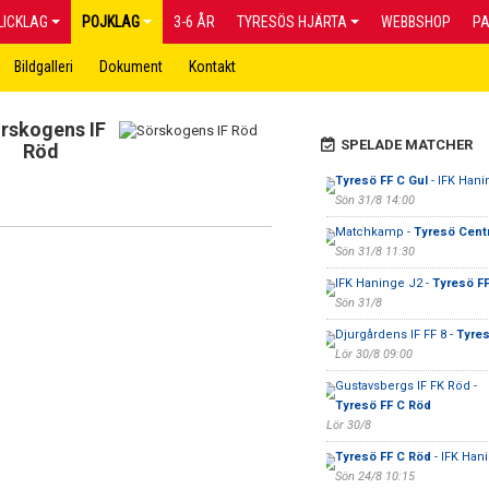
LICKLAG
POJKLAG
3-6 ÅR
TYRESÖS HJÄRTA
WEBBSHOP
P
Bildgalleri
Dokument
Kontakt
rskogens IF
SPELADE MATCHER
Röd
Tyresö FF C Gul
- IFK Han
Sön 31/8 14:00
Matchkamp -
Tyresö Cent
Sön 31/8 11:30
IFK Haninge J2 -
Tyresö FF
Sön 31/8
Djurgårdens IF FF 8 -
Tyres
Lör 30/8 09:00
Gustavsbergs IF FK Röd -
Tyresö FF C Röd
Lör 30/8
Tyresö FF C Röd
- IFK Han
Sön 24/8 10:15