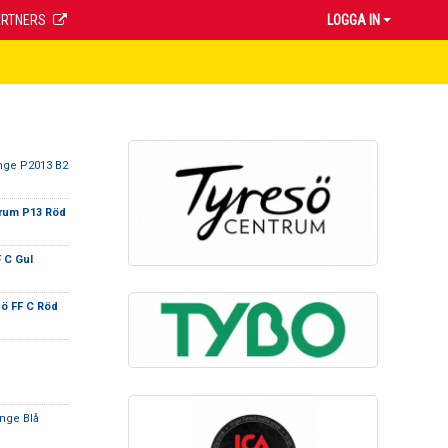
ARTNERS
LOGGA IN
inge P2013 B2
rum P13 Röd
 C Gul
ö FF C Röd
inge Blå