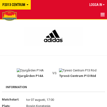
P2013 CENTRUM
LOGGA IN
HEM
NYHETER
KALENDER
MATCHER
TRUPPEN
vs
BILDGALLERI
Djurgården P14A
Tyresö Centrum P13 Röd
DOKUMENT
INFORMATION
KONTAKT
Matchstart:
tor 07 augusti, 17:00
Plats:
Bosön Konstgräs