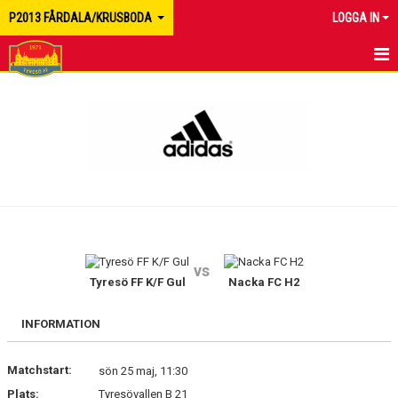
P2013 FÅRDALA/KRUSBODA
LOGGA IN
HEM
NYHETER
KALENDER
MATCHER
TRUPPEN
vs
BILDGALLERI
Tyresö FF K/F Gul
Nacka FC H2
DOKUMENT
INFORMATION
KONTAKT
Matchstart:
sön 25 maj, 11:30
Plats:
Tyresövallen B 21