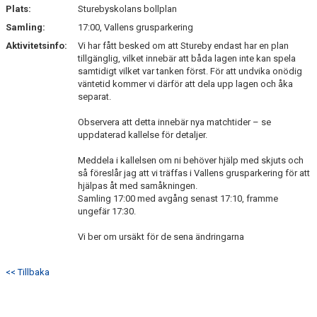
Plats:
Sturebyskolans bollplan
Samling:
17:00, Vallens grusparkering
Aktivitetsinfo:
Vi har fått besked om att Stureby endast har en plan
tillgänglig, vilket innebär att båda lagen inte kan spela
samtidigt vilket var tanken först. För att undvika onödig
väntetid kommer vi därför att dela upp lagen och åka
separat.
Observera att detta innebär nya matchtider – se
uppdaterad kallelse för detaljer.
Meddela i kallelsen om ni behöver hjälp med skjuts och
så föreslår jag att vi träffas i Vallens grusparkering för att
hjälpas åt med samåkningen.
Samling 17:00 med avgång senast 17:10, framme
ungefär 17:30.
Vi ber om ursäkt för de sena ändringarna
<< Tillbaka