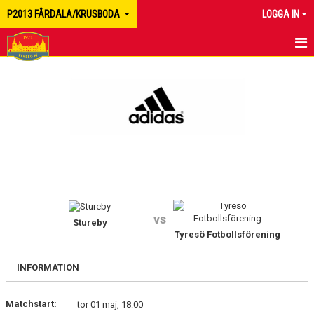
P2013 FÅRDALA/KRUSBODA
LOGGA IN
HEM
NYHETER
KALENDER
MATCHER
TRUPPEN
vs
BILDGALLERI
Stureby
Tyresö Fotbollsförening
DOKUMENT
INFORMATION
KONTAKT
Matchstart:
tor 01 maj, 18:00