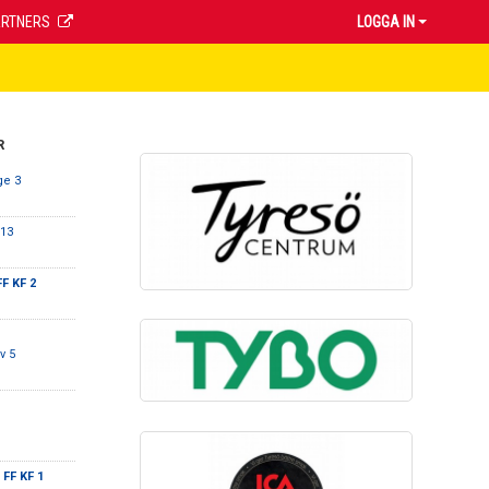
ARTNERS
LOGGA IN
R
ge 3
P13
F KF 2
v 5
 FF KF 1