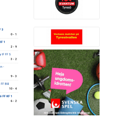
F 3
0 - 1
KF 1
2 - 9
IF FF 5
3 - 2
n -
9 - 3
 FF Blå
10 - 4
ö FF KF 1
6 - 2