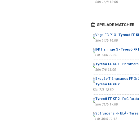
Sön 16/8 12:00
SPELADE MATCHER
Vega FC P13 -
Tyresö FF K
Sön 14/6 14:00
IFK Haninge 3 -
Tyresö FF 
Lör 13/6 11:30
Tyresö FF KF 1
- Hammarby 
Sön 7/6 13:00
Skogås-Trångsunds FF Grö
Tyresö FF KF 2
Sön 7/6 12:30
Tyresö FF KF 2
- FoC Farsta
Sön 31/5 17:00
Spårvägens FF BLÅ -
Tyres
Lör 30/5 11:15