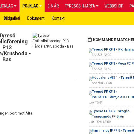
LICKLAG
POJKLAG
3-6 ÅR
TYRESÖS HJÄRTA
WEBBSHOP
P
Bildgalleri
Dokument
Kontakt
Tyresö
KOMMANDE MATCHE
llsförening
P13
Tyresö FF KF 1
- IFK Hanin
a/Krusboda -
Lör 8/8 12:00
Bas
Tyresö FF KF 3
- Vega FC 
Lör 8/8 13:30
Högdalens AIS 1 -
Tyresö F
Sön 9/8 14:00
Tyresö FF KF 3
-
INSTÄLLD - Älvsjö AIK FF Di
Lör 15/8
Tyresö FF KF 2
- Skogås-
ngen bort mot Älta.
Trångsunds FF Grön
Lör 15/8 12:00
Hammarby IF FF 5 -
Tyresö