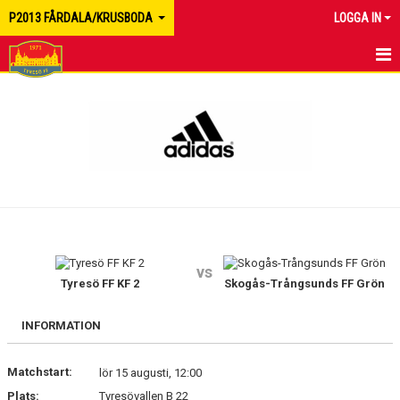
P2013 FÅRDALA/KRUSBODA
LOGGA IN
HEM
NYHETER
KALENDER
MATCHER
TRUPPEN
vs
BILDGALLERI
Tyresö FF KF 2
Skogås-Trångsunds FF Grön
DOKUMENT
INFORMATION
KONTAKT
Matchstart:
lör 15 augusti, 12:00
Plats:
Tyresövallen B 22