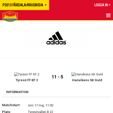
P2013 FÅRDALA/KRUSBODA
LOGGA IN
HEM
NYHETER
KALENDER
MATCHER
TRUPPEN
11 - 5
BILDGALLERI
Tyresö FF KF 2
Hanvikens SK Guld
DOKUMENT
INFORMATION
KONTAKT
Matchstart:
sön 17 maj, 11:00
Plats:
Tyresövallen B 22