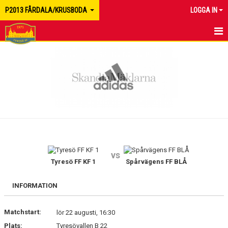
P2013 FÅRDALA/KRUSBODA
LOGGA IN
HEM
NYHETER
KALENDER
MATCHER
TRUPPEN
vs
BILDGALLERI
Tyresö FF KF 1
Spårvägens FF BLÅ
DOKUMENT
INFORMATION
KONTAKT
Matchstart:
lör 22 augusti, 16:30
Plats:
Tyresövallen B 22