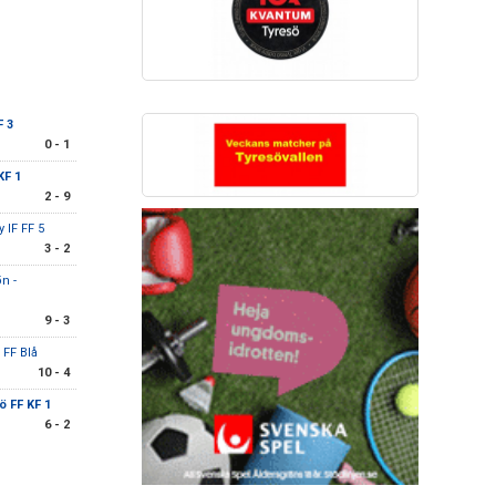
F 3
0 - 1
KF 1
2 - 9
IF FF 5
3 - 2
n -
9 - 3
 FF Blå
10 - 4
ö FF KF 1
6 - 2