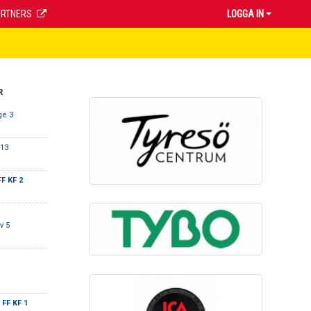
ARTNERS
LOGGA IN
R
ge 3
P13
F KF 2
v 5
 FF KF 1