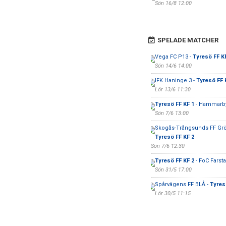
Sön 16/8 12:00
SPELADE MATCHER
Vega FC P13 -
Tyresö FF K
Sön 14/6 14:00
IFK Haninge 3 -
Tyresö FF 
Lör 13/6 11:30
Tyresö FF KF 1
- Hammarby 
Sön 7/6 13:00
Skogås-Trångsunds FF Grö
Tyresö FF KF 2
Sön 7/6 12:30
Tyresö FF KF 2
- FoC Farsta
Sön 31/5 17:00
Spårvägens FF BLÅ -
Tyres
Lör 30/5 11:15