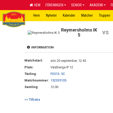
HEM
FÖRENINGEN
SENIOR
AKADEMI
F
Hem
Nyheter
Kalender
Matcher
Truppen
Reymersholms IK
vs
5
INFORMATION
Matchstart:
sön 20 september, 12:45
Plats:
Västberga IP 12
Tävling:
P2013- 5C
Matchnummer:
152335105
Samling:
12:00
<< Tillbaka