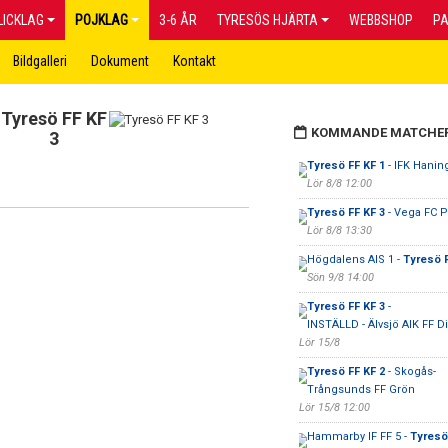
LICKLAG
POJKLAG
3-6 ÅR
TYRESÖS HJÄRTA
WEBBSHOP
P
Bildgalleri
Dokument
Kontakt
Tyresö FF KF
KOMMANDE MATCHE
3
Tyresö FF KF 1
- IFK Hanin
Lör 8/8 12:00
Tyresö FF KF 3
- Vega FC 
Lör 8/8 13:30
Högdalens AIS 1 -
Tyresö F
Sön 9/8 14:00
Tyresö FF KF 3
-
INSTÄLLD - Älvsjö AIK FF Di
Lör 15/8
Tyresö FF KF 2
- Skogås-
Trångsunds FF Grön
Lör 15/8 12:00
Hammarby IF FF 5 -
Tyresö