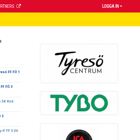
ARTNERS
LOGGA IN
R
resö FF FÖ 1
 FF FÖ 3
s SK Röd
 2
IF FF 5 Vit