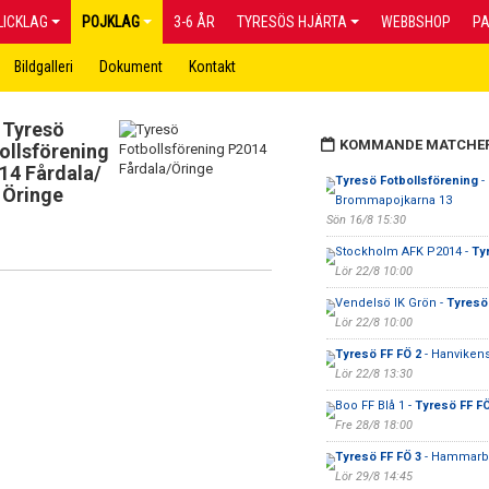
LICKLAG
POJKLAG
3-6 ÅR
TYRESÖS HJÄRTA
WEBBSHOP
P
Bildgalleri
Dokument
Kontakt
Tyresö
KOMMANDE MATCHE
ollsförening
14 Fårdala/
Tyresö Fotbollsförening
-
Öringe
Brommapojkarna 13
Sön 16/8 15:30
Stockholm AFK P2014 -
Ty
Lör 22/8 10:00
Vendelsö IK Grön -
Tyresö
Lör 22/8 10:00
Tyresö FF FÖ 2
- Hanviken
Lör 22/8 13:30
Boo FF Blå 1 -
Tyresö FF FÖ
Fre 28/8 18:00
Tyresö FF FÖ 3
- Hammarby 
Lör 29/8 14:45