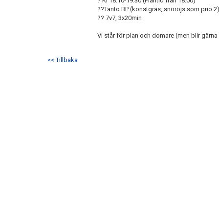
? Kl 18:10-19:30 (Plantid från 18:00)
??Tanto BP (konstgräs, snöröjs som prio 2
?? 7v7, 3x20min
Vi står för plan och domare (men blir gärna bju
<< Tillbaka