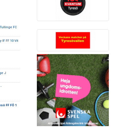
 Tullinge FC
IF FF 10 Vit
ge J
-
esö FF FÖ 1