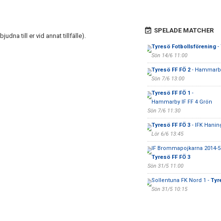
)
SPELADE MATCHER
dna till er vid annat tillfälle).
Tyresö Fotbollsförening
-
Sön 14/6 11:00
Tyresö FF FÖ 2
- Hammarby 
Sön 7/6 13:00
Tyresö FF FÖ 1
-
Hammarby IF FF 4 Grön
Sön 7/6 11:30
Tyresö FF FÖ 3
- IFK Hanin
Lör 6/6 13:45
IF Brommapojkarna 2014-5 
Tyresö FF FÖ 3
Sön 31/5 11:00
Sollentuna FK Nord 1 -
Tyr
Sön 31/5 10:15