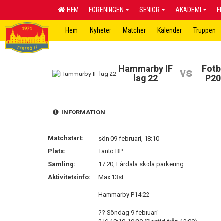
HEM
FÖRENINGEN
SENIOR
AKADEMI
F
Hem
Nyheter
Matcher
Kalender
Truppen
Hammarby IF
Fotb
vs
lag 22
P20
INFORMATION
Matchstart:
sön 09 februari, 18:10
Plats:
Tanto BP
Samling:
17:20, Fårdala skola parkering
Aktivitetsinfo:
Max 13st
Hammarby P14:22
?? Söndag 9 februari