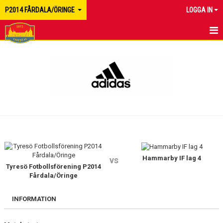
P2014 FÅRDALA/ÖRINGE
LOGGA IN
HEM
NYHETER
MATCHER
KALENDER
TRUPPEN
BILDGALLERI
Hammarby IF lag 4
vs
Tyresö Fotbollsförening P2014
Fårdala/Öringe
DOKUMENT
INFORMATION
KONTAKT