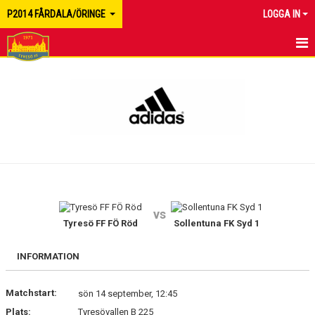
P2014 FÅRDALA/ÖRINGE
LOGGA IN
HEM
NYHETER
MATCHER
KALENDER
TRUPPEN
vs
BILDGALLERI
Tyresö FF FÖ Röd
Sollentuna FK Syd 1
DOKUMENT
INFORMATION
KONTAKT
Matchstart:
sön 14 september, 12:45
Plats:
Tyresövallen B 225