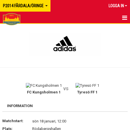
P2014 FÅRDALA/ÖRINGE
LOGGA IN
HEM
NYHETER
MATCHER
KALENDER
TRUPPEN
vs
BILDGALLERI
FC Kungsholmen 1
Tyresö FF 1
DOKUMENT
INFORMATION
KONTAKT
Matchstart:
sön 18 januari, 12:00
Plats:
Rödabergshallen