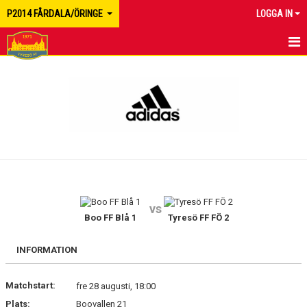
P2014 FÅRDALA/ÖRINGE
LOGGA IN
HEM
NYHETER
MATCHER
KALENDER
TRUPPEN
vs
BILDGALLERI
Boo FF Blå 1
Tyresö FF FÖ 2
DOKUMENT
INFORMATION
KONTAKT
Matchstart:
fre 28 augusti, 18:00
Plats:
Boovallen 21