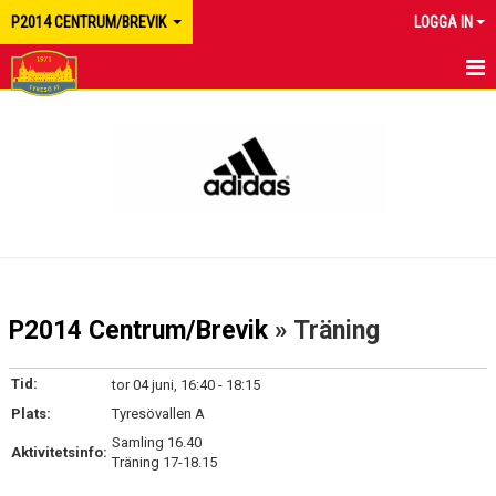
P2014 CENTRUM/BREVIK
LOGGA IN
HEM
NYHETER
KALENDER
MATCHER
TRUPPEN
P2014 Centrum/Brevik
» Träning
BILDGALLERI
Tid:
tor 04 juni, 16:40 - 18:15
DOKUMENT
Plats:
Tyresövallen A
Samling 16.40
KONTAKT
Aktivitetsinfo:
Träning 17-18.15