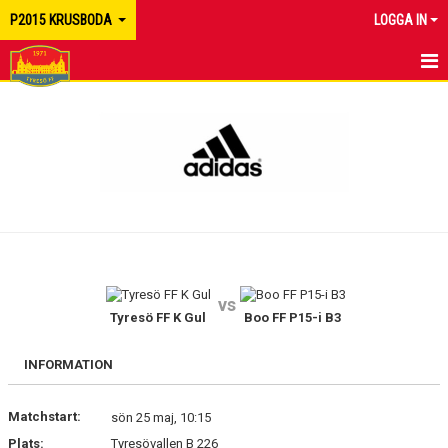
P2015 KRUSBODA
LOGGA IN
HEM
NYHETER
KALENDER
MATCHER
TRUPPEN
vs
BILDGALLERI
Tyresö FF K Gul
Boo FF P15-i B3
DOKUMENT
INFORMATION
KONTAKT
Matchstart:
sön 25 maj, 10:15
Plats:
Tyresövallen B 226