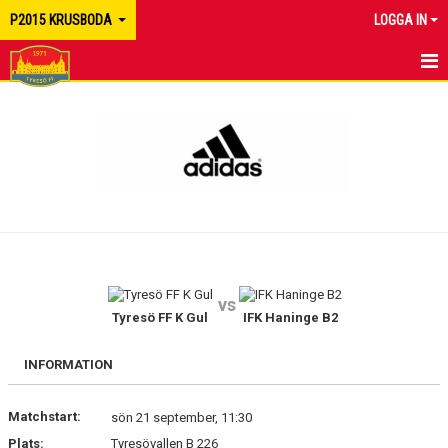
P2015 KRUSBODA
LOGGA IN
HEM
NYHETER
KALENDER
MATCHER
TRUPPEN
vs
BILDGALLERI
Tyresö FF K Gul
IFK Haninge B2
DOKUMENT
INFORMATION
KONTAKT
Matchstart:
sön 21 september, 11:30
Plats:
Tyresövallen B 226