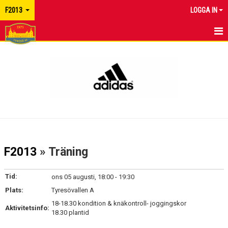
F2013
LOGGA IN
HEM
NYHETER
KALENDER
TRUPPEN
KONTAKT
F2013
» Träning
Tid:
ons 05 augusti, 18:00 - 19:30
Plats:
Tyresövallen A
18-18.30 kondition & knäkontroll- joggingskor
Aktivitetsinfo:
18.30 plantid