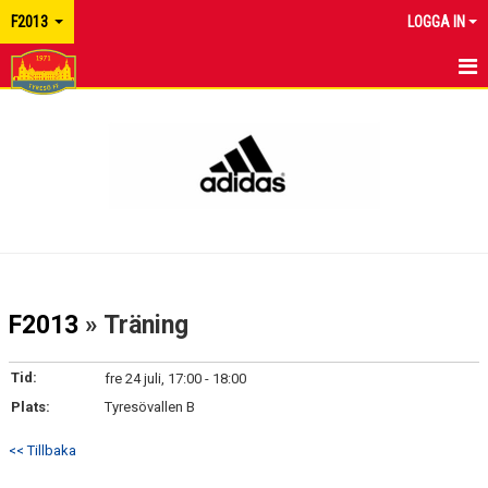
F2013
LOGGA IN
HEM
NYHETER
KALENDER
TRUPPEN
KONTAKT
F2013
» Träning
Tid:
fre 24 juli, 17:00 - 18:00
Plats:
Tyresövallen B
<< Tillbaka