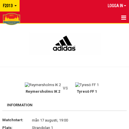
F2013
LOGGA IN
HEM
NYHETER
KALENDER
TRUPPEN
KONTAKT
vs
Reymersholms IK 2
Tyresö FF 1
INFORMATION
Matchstart:
mån 17 augusti, 19:00
Plats:
Strandplan 1