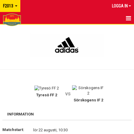
F2013
LOGGA IN
HEM
NYHETER
KALENDER
TRUPPEN
KONTAKT
vs
Tyresö FF 2
Sörskogens IF 2
INFORMATION
Matchstart:
lör 22 augusti, 10:30