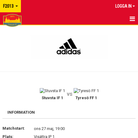
F2013
LOGGA IN
HEM
NYHETER
KALENDER
TRUPPEN
KONTAKT
vs
Stuvsta IF 1
Tyresö FF 1
INFORMATION
Matchstart:
ons 27 maj, 19:00
Plats:
Visättra IP 1