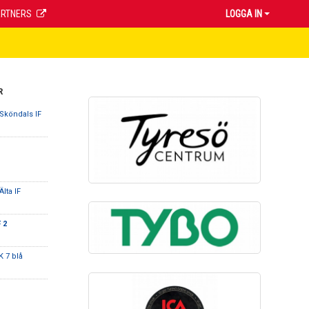
ARTNERS
LOGGA IN
R
 Sköndals IF
Älta IF
 2
K 7 blå