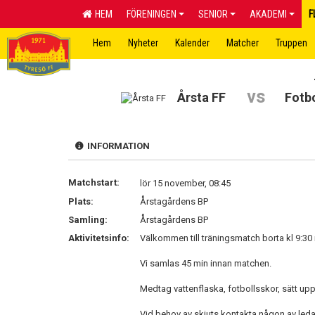
HEM
FÖRENINGEN
SENIOR
AKADEMI
F
Hem
Nyheter
Kalender
Matcher
Truppen
vs
Årsta FF
Fotb
INFORMATION
Matchstart:
lör 15 november, 08:45
Plats:
Årstagårdens BP
Samling:
Årstagårdens BP
Aktivitetsinfo:
Välkommen till träningsmatch borta kl 9:30 
Vi samlas 45 min innan matchen.
Medtag vattenflaska, fotbollsskor, sätt upp
Vid behov av skjuts kontakta någon av leda