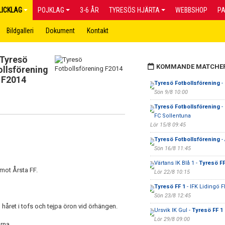
LICKLAG
POJKLAG
3-6 ÅR
TYRESÖS HJÄRTA
WEBBSHOP
P
Bildgalleri
Dokument
Kontakt
Tyresö
KOMMANDE MATCHE
ollsförening
F2014
Tyresö Fotbollsförening
-
Sön 9/8 10:00
Tyresö Fotbollsförening
-
FC Sollentuna
Lör 15/8 09:45
Tyresö Fotbollsförening
- 
Sön 16/8 11:45
Värtans IK Blå 1 -
Tyresö FF
mot Årsta FF.
Lör 22/8 10:15
Tyresö FF 1
- IFK Lidingö F
Sön 23/8 12:45
 håret i tofs och tejpa öron vid örhängen.
Ursvik IK Gul -
Tyresö FF 1
Lör 29/8 09:00
rna.