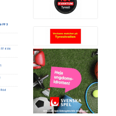
ö FF 3
FF 4 Vit
-1
2
F Röd