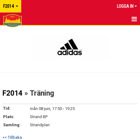
F2014
LOGGA IN
HEM
NYHETER
KALENDER
MATCHER
TRUPPEN
F2014
» Träning
BILDGALLERI
Tid:
mån 08 juni, 17:50 - 19:25
DOKUMENT
Plats:
Strand BP
Samling:
Strandplan
KONTAKT
<< Tillbaka