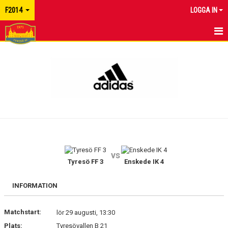
F2014
LOGGA IN
HEM
NYHETER
KALENDER
MATCHER
TRUPPEN
vs
BILDGALLERI
Tyresö FF 3
Enskede IK 4
DOKUMENT
INFORMATION
KONTAKT
Matchstart:
lör 29 augusti, 13:30
Plats:
Tyresövallen B 21