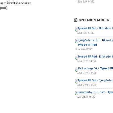
Sön 6/9 14:00
par målvaktshandskar.
port).
SPELADE MATCHER
Tyresö FF Gul
- Sköndals IK
Sön 7/6 11:30
Djurgårdens IF FF 10 Röd 2
Tyresö FF Röd
Sön 7/6 08:30
Tyresö FF Röd
- Enskede I
Sön 31/5 14:00
IFK Haninge Vit -
Tyresö FF
Sön 31/5 11:30
Tyresö FF Gul
- Djurgården
Sön 24/5 14:00
Hammarby IF FF 5 Vit -
Tyr
Lör 23/5 16:30