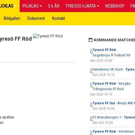
LICKLAG
POJKLAG
3-6 ÅR
TYRESÖS HJÄRTA
WEBBSHOP
P
Bildgalleri
Dokument
Kontakt
yresö FF Röd
KOMMANDE MATCHE
Tyresö FF Röd
-
Segeltorps IF Fotboll Vit
Sön 23/8 14:00
Hanvikens SK Guld -
Tyres
Sön 23/8 15:15
Tyresö FF Röd
- Skogås-
Trångsunds FF Röd
Sön 30/8 10:15
Tyresö FF Gul
- Älvsjö AIK F
Sön 30/8 14:00
a spelas.
FC Brandbergen 1 -
Tyresö
en.
Sön 6/9 10:30
Tyresö FF Röd
- Vendelsö I