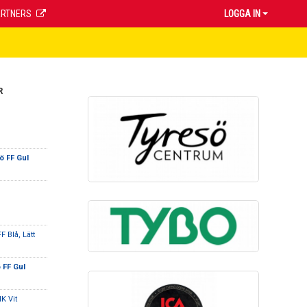
ARTNERS
LOGGA IN
R
ö FF Gul
F Blå, Lätt
 FF Gul
K Vit