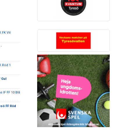
 FK Vit
 -
K Röd 1
 Gul
s IF FF 10 Blå
esö FF Röd