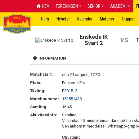
HEM
FÖRENINGEN
SENIOR
AKADEMI
F
Hem
Nyheter
Kalender
Matcher
Truppen
Enskede IK
vs
T
Svart 2
INFORMATION
Matchstart:
sön 24 augusti, 17:30
Plats:
Enskede IP 4
Tävling:
F2015- 2
Matchnummer:
152551438
Samling:
16:45
Aktivitetsinfo:
Samling
Vi samlas 45 minuter innan där matchen sk
Sen ankomst meddelas i Whatsapp-grupp
Utrustning