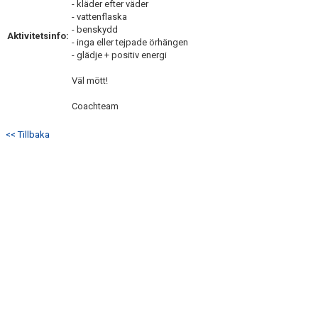
- kläder efter väder
- vattenflaska
- benskydd
Aktivitetsinfo:
- inga eller tejpade örhängen
- glädje + positiv energi
Väl mött!
Coachteam
<< Tillbaka