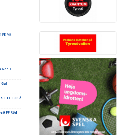
 FK Vit
 -
K Röd 1
 Gul
s IF FF 10 Blå
esö FF Röd