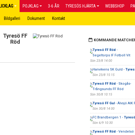
LICKLAG
POJKLAG
3-6 ÅR
TYRESÖS HJÄRTA
WEBBSHOP
P
Bildgalleri
Dokument
Kontakt
Tyresö FF
KOMMANDE MATCHE
Röd
Tyresö FF Röd
-
Segeltorps IF Fotboll Vit
Sön 23/8 14:00
Hanvikens SK Guld -
Tyres
Sön 23/8 15:15
Tyresö FF Röd
- Skogås-
Trångsunds FF Röd
Sön 30/8 10:15
Tyresö FF Gul
- Älvsjö AIK F
Sön 30/8 14:00
FC Brandbergen 1 -
Tyresö
Sön 6/9 10:30
Tyresö FF Röd
- Vendelsö I