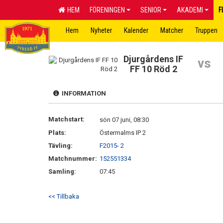
HEM
FÖRENINGEN
SENIOR
AKADEMI
F
Hem
Nyheter
Kalender
Matcher
Truppen
Djurgårdens IF
vs
FF 10 Röd 2
INFORMATION
Matchstart:
sön 07 juni, 08:30
Plats:
Östermalms IP 2
Tävling:
F2015- 2
Matchnummer:
152551334
Samling:
07:45
<< Tillbaka