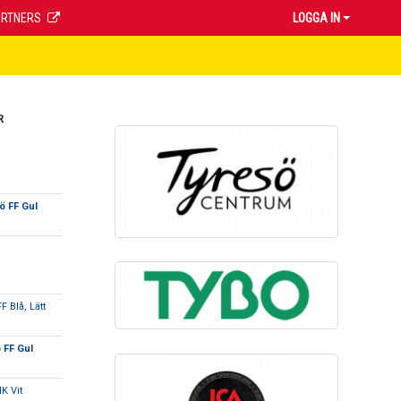
ARTNERS
LOGGA IN
R
ö FF Gul
F Blå, Lätt
 FF Gul
K Vit