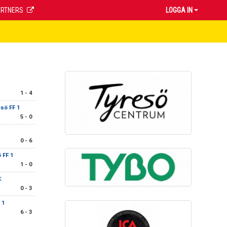
ARTNERS
LOGGA IN
1 - 4
sö FF 1
5 - 0
0 - 6
 FF 1
1 - 0
K
0 - 3
 1
6 - 3