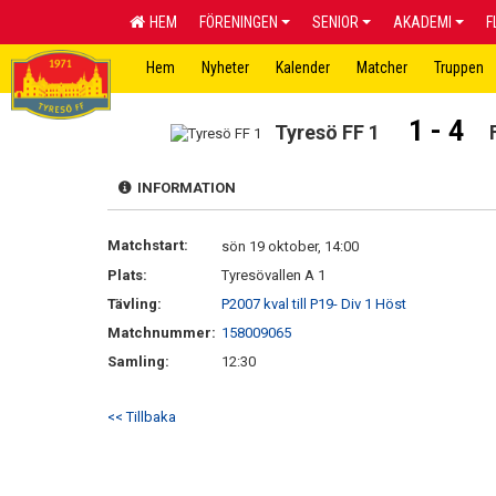
HEM
FÖRENINGEN
SENIOR
AKADEMI
F
Hem
Nyheter
Kalender
Matcher
Truppen
1 - 4
Tyresö FF 1
INFORMATION
Matchstart:
sön 19 oktober, 14:00
Plats:
Tyresövallen A 1
Tävling:
P2007 kval till P19- Div 1 Höst
Matchnummer:
158009065
Samling:
12:30
<< Tillbaka