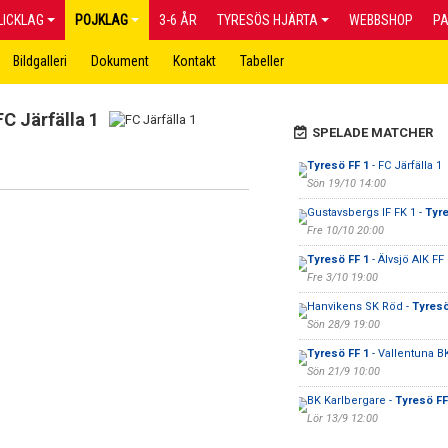
LICKLAG
POJKLAG
3-6 ÅR
TYRESÖS HJÄRTA
WEBBSHOP
P
Bildgalleri
Dokument
Kontakt
Tabeller
FC Järfälla 1
SPELADE MATCHER
Tyresö FF 1
- FC Järfälla 1
Sön 19/10 14:00
Gustavsbergs IF FK 1 -
Tyre
Fre 10/10 20:00
Tyresö FF 1
- Älvsjö AIK FF
Fre 3/10 19:00
Hanvikens SK Röd -
Tyresö
Sön 28/9 19:00
Tyresö FF 1
- Vallentuna B
Sön 21/9 10:00
BK Karlbergare -
Tyresö FF
Lör 13/9 12:00