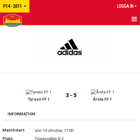
P14 - 2011
LOGGA IN
HEM
NYHETER
KALENDER
MATCHER
TRUPPEN
3 - 5
BILDGALLERI
Tyresö FF 1
Årsta FF 1
DOKUMENT
INFORMATION
KONTAKT
Matchstart:
sön 19 oktober, 17:00
Plats:
Tyresövallen B 2