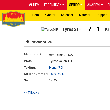
HEM
FÖRENINGEN
SENIOR
AKADEMI
F
Hem
Nyheter
Kalender
Matcher
Truppen
7 - 1
Tyresö IF
Kr
INFORMATION
Matchstart:
sön 15 juni, 16:00
Plats:
Tyresövallen A 1
Tävling:
Herrar 7 D
Matchnummer:
150016043
Samling:
14:45
<< Tillbaka