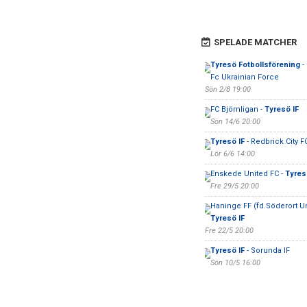
SPELADE MATCHER
Tyresö Fotbollsförening
-
Fc Ukrainian Force
Sön 2/8 19:00
FC Björnligan -
Tyresö IF
Sön 14/6 20:00
Tyresö IF
- Redbrick City F
Lör 6/6 14:00
Enskede United FC -
Tyres
Fre 29/5 20:00
Haninge FF (fd.Söderort Un
Tyresö IF
Fre 22/5 20:00
Tyresö IF
- Sorunda IF
Sön 10/5 16:00