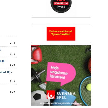
2 - 1
C
2 - 2
ö IF
1 - 2
ited FF) -
4 - 2
2 - 3