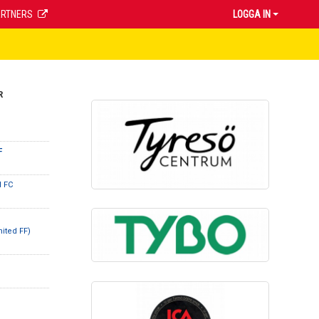
ARTNERS
LOGGA IN
R
F
d FC
ited FF)