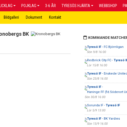
LICKLAG
POJKLAG
3-6 ÅR
TYRESÖS HJÄRTA
WEBBSHOP
P
Bildgalleri
Dokument
Kontakt
onobergs BK
KOMMANDE MATCHE
Tyresö IF
- FC Björnligan
Sön 9/8 16:00
Redbrick City FC -
Tyresö I
Lör 15/8 16:00
Tyresö IF
- Enskede Unite
Sön 23/8 16:00
Tyresö IF
-
Haninge FF (fd.Söderort Un
Sön 30/8 16:00
Sorunda IF -
Tyresö IF
Lör 5/9 13:00
Tyresö IF
- BK Yardies
Sön 13/9 16:00