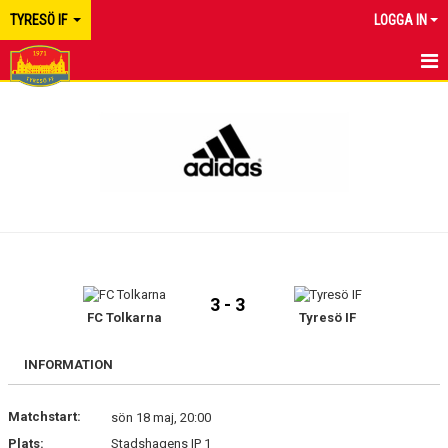
TYRESÖ IF
LOGGA IN
HEM
NYHETER
KALENDER
MATCHER
TRUPPEN
3 - 3
BILDGALLERI
FC Tolkarna
Tyresö IF
DOKUMENT
INFORMATION
KONTAKT
Matchstart:
sön 18 maj, 20:00
Plats:
Stadshagens IP 1