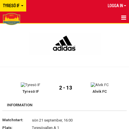
TYRESÖ IF
LOGGA IN
HEM
NYHETER
KALENDER
MATCHER
TRUPPEN
2 - 13
BILDGALLERI
Tyresö IF
Alvik FC
DOKUMENT
INFORMATION
KONTAKT
Matchstart:
sön 21 september, 16:00
Plats:
Tyresövallen A 1