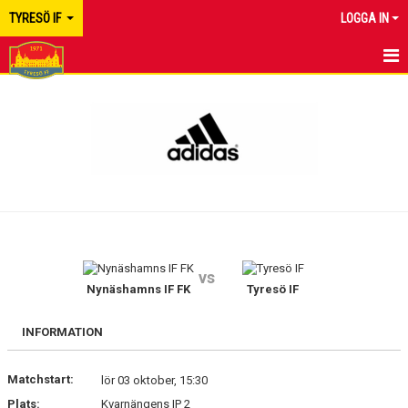
TYRESÖ IF
LOGGA IN
HEM
NYHETER
KALENDER
MATCHER
TRUPPEN
vs
BILDGALLERI
Nynäshamns IF FK
Tyresö IF
DOKUMENT
INFORMATION
KONTAKT
Matchstart:
lör 03 oktober, 15:30
Plats:
Kvarnängens IP 2