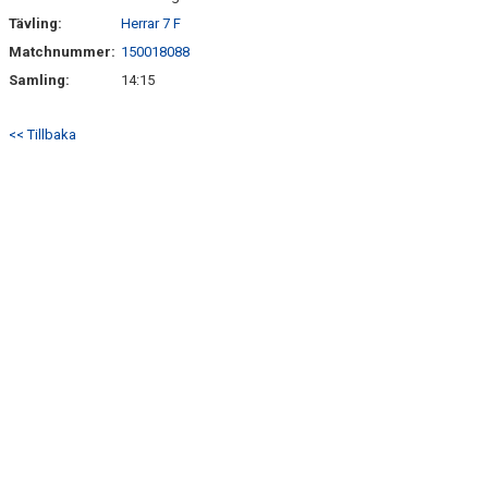
Tävling:
Herrar 7 F
Matchnummer:
150018088
Samling:
14:15
<< Tillbaka